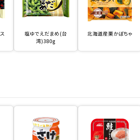
クス
塩ゆでえだまめ(台
北海道産栗かぼちゃ
湾)380g