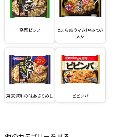
高菜ピラフ
とまらぬウマさ!やみつき
メシ
東京深川の味あさりめし
ビビンバ
他のカテゴリーを見る