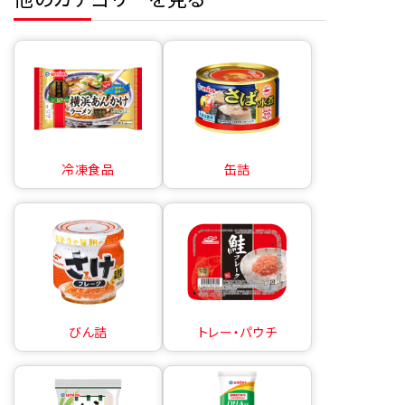
冷凍食品
缶詰
びん詰
トレー・パウチ