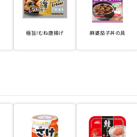
極旨!むね唐揚げ
麻婆茄子丼の具