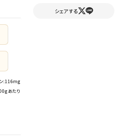
シェアする
ン:116mg
00gあたり