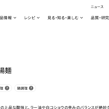
ニュース
品情報
レシピ
見る・知る・楽しむ
品質・研
湯麺
調理
鍋調理
の上品な酸味と、ラー油や白コショウの辛みのバランスが絶妙