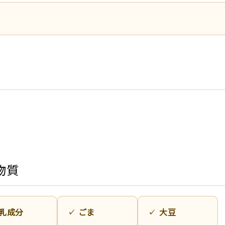
物質
乳成分
ごま
大豆