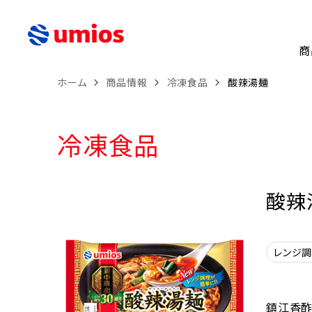
商
ホーム
商品情報
冷凍食品
酸辣湯麺
冷凍食品
酸辣
レンジ
鎮江香酢