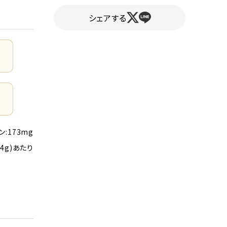
シェアする
ン:173mg
44g)あたり