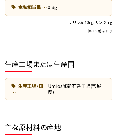
食塩相当量
0.3g
カリウム:13㎎、リン:21㎎
1個(18g)あたり
生産工場または生産国
生産工場・国
Umios㈱新石巻工場(宮城
県)
主な原材料の産地