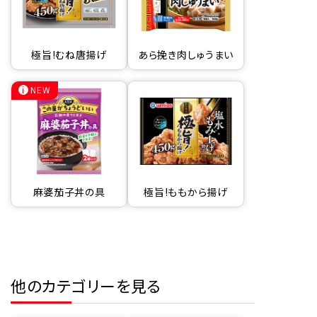
極旨!むね唐揚げ
あら挽き肉しゅうまい
NEW
麻婆茄子丼の具
極旨!ももから揚げ
他のカテゴリーを見る