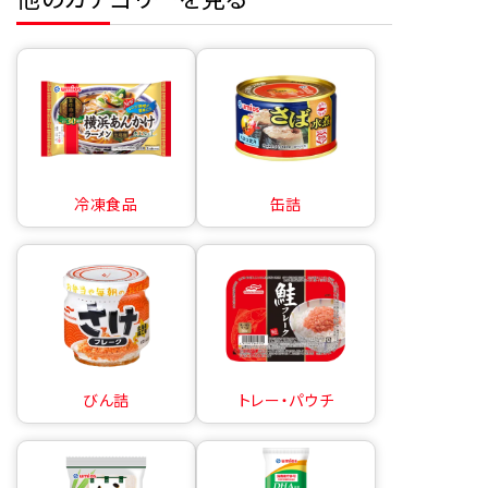
冷凍食品
缶詰
びん詰
トレー・パウチ