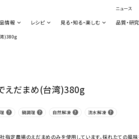
ニュース
品情報
レシピ
見る・知る・楽しむ
品質・研
)380g
でえだまめ(台湾)380g
調理
鍋調理
自然解凍
流水解凍
社指定農場のえだまめのみを使用しています。採れたての風味