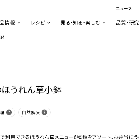
ニュース
品情報
レシピ
見る・知る・楽しむ
品質・研
小鉢
のほうれん草小鉢
調理
自然解凍
で利用できるほうれん草メニュー6種類をアソート。お弁当にう