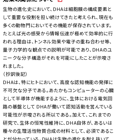
2019年 03月
生物の進化史において、DHAは細胞膜の構成要素と
●DHA による血液脳関門の通過に関する内容を追
して重要な役割を担い続けてきたと考えられ、現在も
加いたしました。
多くの動物門においてその機能が保存されています。
Report-204（血液脳関門）～ Report-209（血液
たとえば光の感受から情報伝達が極めて効率的に行
われる理由は、トンネル効果や電子の重ね合わせ等、
脳関門）
量子力学的な観点での説明が可能であり、DHAのユ
●DHA による作用機序に関する内容を追加いたしま
ニークな分子構造がそれを可能にしたことが示唆さ
した。
れました。
Report-011（作用機序）～ Report-015（作用機
（抄訳後記）
序）
DHAは、特にヒトにおいて、高度な認知機能の発揮に
2017年 03月
不可欠な分子である。あたかもコンピューターの心臓
●DHA による血液脳関門の通過に関する内容を追
として半導体が機能するように、生体における電気回
加いたしました。
路の基盤として DHAが働いて認知活動を営んでいる
Report-201（血液脳関門）～ Report-203（血液
可能性が示唆される所以である。加えて、これまでの
脳関門）
研究で、生体の恒常性維持に、DHA自体が、あるいは
2016年 07月
種々の生理活性物質合成の材料として、必須であるこ
●DHA による認知機能に関する臨床試験を追加いた
とが分かっている。DHAは生物の進化を耐え抜いて