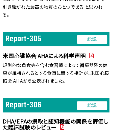
しました。
引き継がれた最高の物質のひとつである と思われ
Report-101（臨床試験）～ Report-106（臨床試
る。
験）
●2016 年 06 月に掲載しました作用機序は、順番を
Report-305
並べかえました。
総説
Report-001（作用機序）～ Report-010（作用機
米国心臓協会 AHAによる科学声明
序）
2016年 06月
規則的な魚食等を含む食習慣によって循環器系の健
●DHA Lab.（DHAラボ）特設サイトを開設いたしまし
康が維持されるとする食事に関する指針が、米国心臓
協会 AHAから公表されました。
た。
Report-306
総説
DHA/EPAの摂取と認知機能の関係を評価し
た臨床試験のレビュー