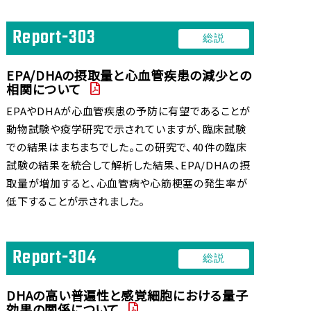
序)
Report-303
●DHAに関する臨床試験の内容を追加いたしまし
総説
た。
EPA/DHAの摂取量と心血管疾患の減少との
Report-115(臨床試験)～Report-116(臨床試
相関について
験)
EPAやDHAが心血管疾患の予防に有望であることが
2020年 03月
動物試験や疫学研究で示されていますが、臨床試験
●DHAに関する総説の内容を追加いたしました。
での結果はまちまちでした。この研究で、40件の臨床
Report-301（総説）
試験の結果を統合して解析した結果、EPA/DHAの摂
●DHAによる作用機序に関する内容を追加いたしま
取量が増加すると、心血管病や心筋梗塞の発生率が
した。
低下することが示されました。
Report-016（作用機序）～Report-018（作用機
序）
●DHAによる臨床試験に関する内容を追加いたしま
Report-304
総説
した。
Report-107（臨床試験）～Report-114（臨床試
DHAの高い普遍性と感覚細胞における量子
験）
効果の関係について