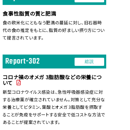
2021年 10月
食事性脂質の質と肥満
●DHAに関する総説の内容を追加いたしました。
Report-303(総説)
食の欧米化にともなう肥満の蔓延に対し、旧石器時
代の食の推定をもとに、脂質の好ましい摂り方につい
●DHAに関する作用機序の内容を追加いたしまし
て提言されています。
た。
Report-022(作用機序)～Report-023(作用機
序)
Report-302
総説
●DHAに関する臨床試験の内容を追加いたしまし
た。
コロナ禍のオメガ 3脂肪酸などの栄養につ
Report-117(臨床試験)
いて
2021年 02月
新型コロナウイルス感染は、急性呼吸器感染症に対
●DHAに関する総説の内容を追加いたしました。
する治療薬が確立されていません。対策として充分な
Report-302(総説)
栄養としてビタミン、葉酸とオメガ 3脂肪酸を摂取す
●DHAに関する作用機序の内容を追加いたしまし
ることが免疫をサポートする安全で低コストな方法で
た。
あることが提案されています。
Report-019(作用機序)～Report-021(作用機