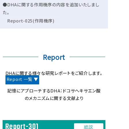
●DHAに関する作用機序の内容を追加いたしまし
た。
Report-025(作用機序)
●DHAに関する臨床試験の内容を追記いたしまし
た。
Report-121(臨床試験)
2022年 03月
Report
●DHAに関する総説の内容を追加いたしました。
Report-304(総説)
DHAに関する様々な研究レポートをご紹介します。
●DHAに関する作用機序の内容を追加いたしまし
Report 一覧 ▼
た。
記憶にアプローチするDHA：ドコサヘキサエン酸
Report-023(作用機序)
のメカニズムに関する文献より
●DHAに関する臨床試験の内容を追加いたしまし
た。
Report-118(臨床試験)～Report-120(臨床試
Report-301
験)
総説