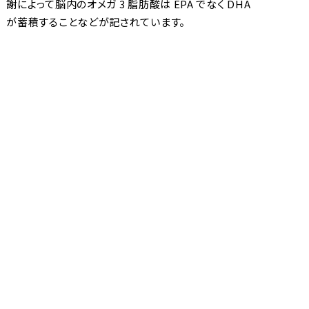
謝によって脳内のオメガ 3 脂肪酸は EPA でなく DHA
が蓄積することなどが記されています。
Report-203
血液脳関門
ヒトの脳におけるDHAの代謝について
DHA は脳の神経細胞を構成する重要な脂質ですが、
その代謝については検証されていませんでした。そこ
で陽電子放射断層撮影 (PET) および放射ラベル体-
DHA をもちいてヒトの脳におけるDHAの動向を測定
しました。
もっと見る ▼