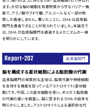
あり、関門のようにみえるため「血液脳関門」と呼ばれ
ます。大切な脳の細胞を有害物質から守るバリアー機
能で、アミノ酸やブドウ糖、アルコールなど一部の物
質しか通過しません。 驚いたことに、 DHA は血液脳
関門を通過できることが知られていました。本論文で
は、DHA が血液脳関門を通過するメカニズムの一端
を明らかにしています。
Report-202
血液脳関門
脳を構成する星状細胞による脂肪酸の代謝
血液脳関門の実質的な主役は、脂質代謝や神経細胞
を支持する機能を担っているアストロサイト(星状細
胞)です。今回、この星状細胞を使い、オメガ 3 脂肪酸
の代謝の違いを調査し、脳に含まれる DHA の由来を
明らかにしました。アストロサイトによる選択的な代