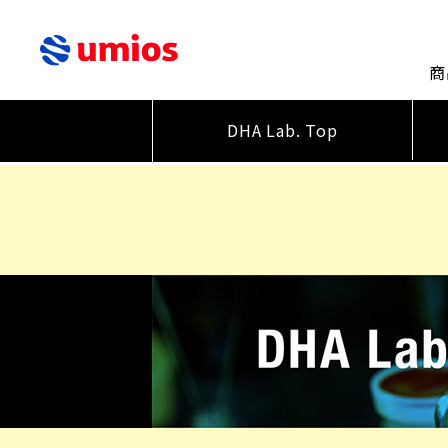
商
DHA Lab. Top