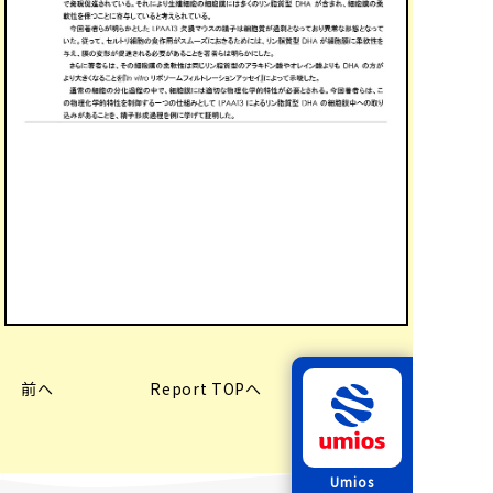
前へ
Report TOPへ
次へ
Umios