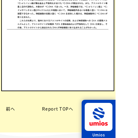
前へ
Report TOPへ
次へ
Umios