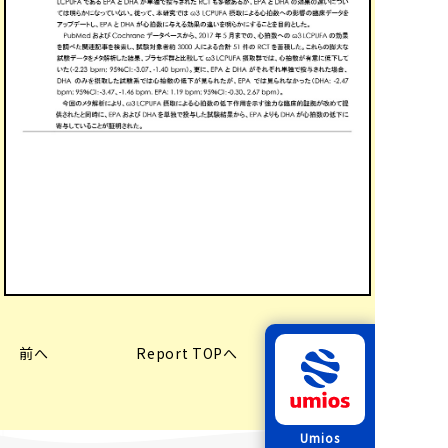
前へ
Report TOPへ
次へ
Umios