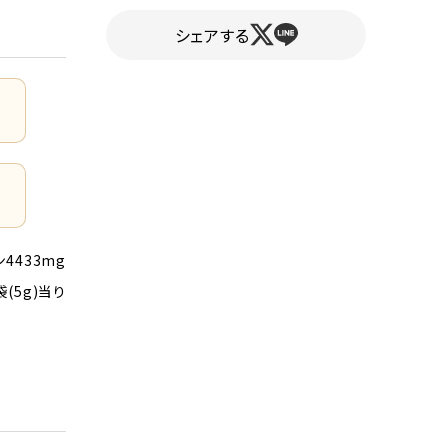
シェアする
ン4433mg
袋(5g)当り