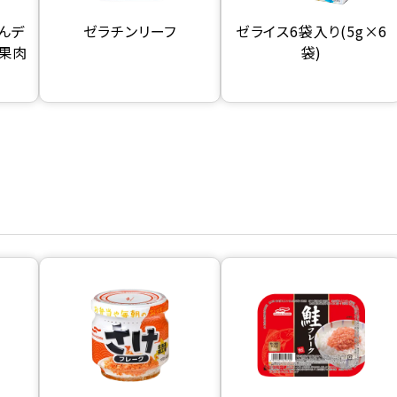
んデ
ゼラチンリーフ
ゼライス6袋入り(5g×6
ー果肉
袋)