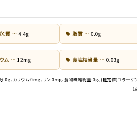
ぱく質
4.4g
脂質
0.0g
リウム
12mg
食塩相当量
0.03g
灰分:0g、カリウム:0mg、リン:0mg、食物繊維総量:0g、(推定値)コラーゲ
1