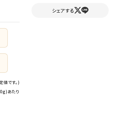
シェアする
定値です。)
00g)あたり