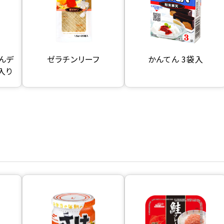
んデ
ゼラチンリーフ
かんてん 3袋入
入り