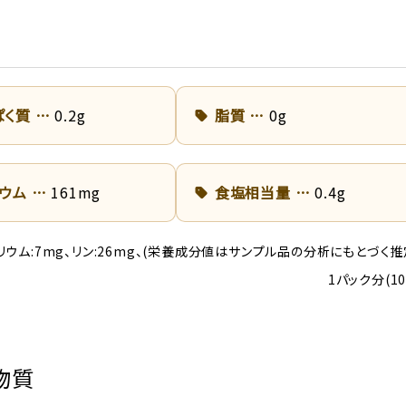
ぱく質
0.2g
脂質
0g
リウム
161mg
食塩相当量
0.4g
リウム:7mg、リン:26mg、(栄養成分値はサンプル品の分析にもとづく推
1パック分(1
物質