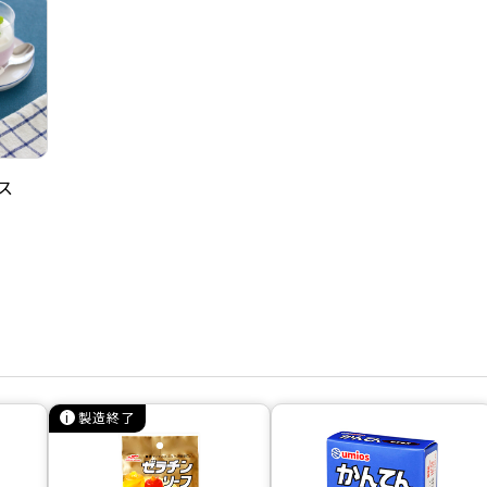
ス
製造終了