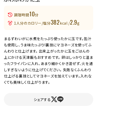
10
調理時間
分
382
2.9
1人分のカロリー/塩分
kcal /
g
まるずわいがに水煮をたっぷり使ったかに玉です。缶汁
も使用し、うま味たっぷり!裏技にマヨネーズを使ってふ
んわりと仕上げます。 出来上がったかに玉をごはんの
上にかける天津飯もおすすめです。 卵はしっかりと温ま
ったフライパンに入れ、あまり細かくかき混ぜず、火を通
しすぎないように仕上げてください。 失敗なくふんわり
仕上げる裏技としてマヨネーズを加えています。入れな
くても美味しく仕上がります。
シェアする