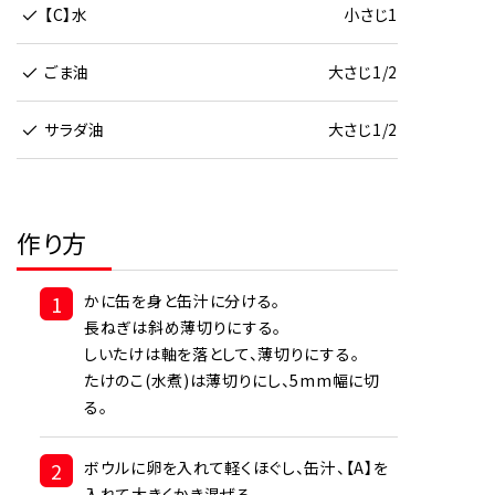
【C】水
小さじ1
ごま油
大さじ1/2
サラダ油
大さじ1/2
作り方
1
かに缶を身と缶汁に分ける。
長ねぎは斜め薄切りにする。
しいたけは軸を落として、薄切りにする。
たけのこ(水煮)は薄切りにし、5mm幅に切
る。
2
ボウルに卵を入れて軽くほぐし、缶汁、【A】を
入れて大きくかき混ぜる。