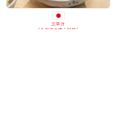
三平汁
［北海道の郷土料理］
北海道の郷土料理。
魚と野菜の旨味が溶け合う素朴な味わいの汁物です。