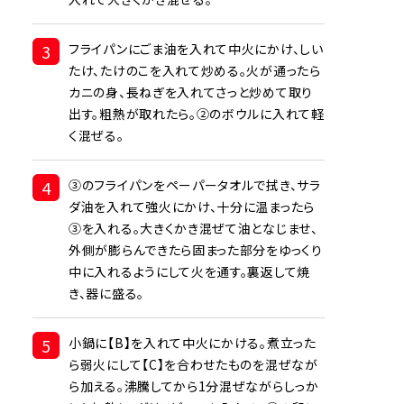
3
フライパンにごま油を入れて中火にかけ、しい
たけ、たけのこを入れて炒める。火が通ったら
カニの身、長ねぎを入れてさっと炒めて取り
出す。粗熱が取れたら。②のボウルに入れて軽
く混ぜる。
4
③のフライパンをペーパータオルで拭き、サラ
ダ油を入れて強火にかけ、十分に温まったら
③を入れる。大きくかき混ぜて油となじませ、
外側が膨らんできたら固まった部分をゆっくり
中に入れるようにして火を通す。裏返して焼
き、器に盛る。
5
小鍋に【B】を入れて中火にかける。煮立った
ら弱火にして【C】を合わせたものを混ぜなが
ら加える。沸騰してから1分混ぜながらしっか