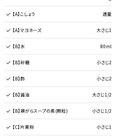
【A】こしょう
適量
【A】マヨネーズ
大さじ1
【B】水
80ml
【B】砂糖
小さじ2
【B】酢
小さじ2
【B】醤油
大さじ1/2
【B】鶏がらスープの素(顆粒)
小さじ1/2
【C】片栗粉
小さじ1