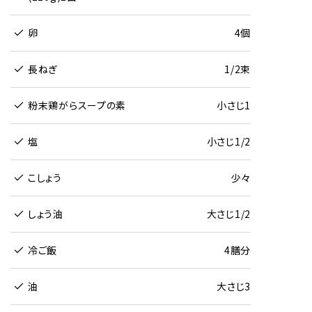
卵
4個
長ねぎ
1/2束
粉末鶏がらスープの素
小さじ1
塩
小さじ1/2
こしょう
少々
しょう油
大さじ1/2
冷ご飯
4膳分
油
大さじ3