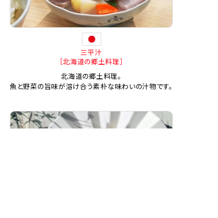
三平汁
［北海道の郷土料理］
北海道の郷土料理。
魚と野菜の旨味が溶け合う素朴な味わいの汁物です。