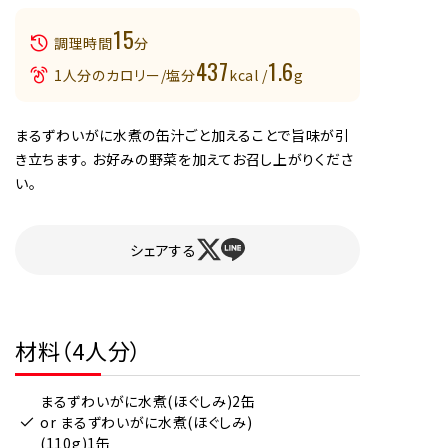
15
調理時間
分
437
1.6
1人分のカロリー/塩分
kcal /
g
まるずわいがに水煮の缶汁ごと加えることで旨味が引
き立ちます。 お好みの野菜を加えてお召し上がりくださ
い。
シェアする
材料（4人分）
まるずわいがに水煮(ほぐしみ)2缶
or まるずわいがに水煮(ほぐしみ)
(110g)1缶