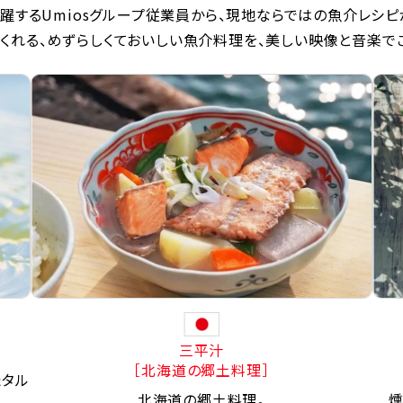
躍するUmiosグループ従業員から、現地ならではの魚介レシピ
くれる、めずらしくておいしい魚介料理を、美しい映像と音楽で
三平汁
［北海道の郷土料理］
たタル
北海道の郷土料理。
燻