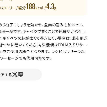
188
4.3
のカロリー/塩分
kcal /
g
のり柚子こしょうを効かせ、魚肉の旨みも加わって、
える一品です。キャベツで巻くことで色鮮やかな仕上
す。キャベツの芯が太くて巻きにくい場合は、芯を削ぎ
きつめに巻いてください。栄養価は「DHA入りリサー
」をご使用の場合となります。 レシピはリサーラ以
ュソーセージでも代用可能です。
ェアする