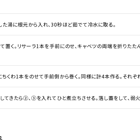
した湯に根元から入れ、30秒ほど茹でて冷水に取る。
て置く。リサーラ1本を手前にのせ、キャベツの両端を折りたたん
にちくわ1本をのせて手前側から巻く。同様に計4本作る。それぞ
してきたら②、③を入れてひと煮立ちさせる。落し蓋をして、弱火
品