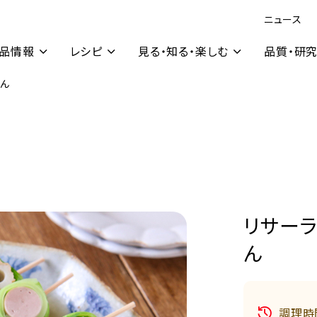
ニュース
品情報
レシピ
見る・知る・楽しむ
品質・研
でん
リサー
ん
調理時