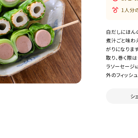
1人分
白だしにほん
煮汁ごと味わ
がりになりま
取り、巻く際は
ラソーセージω
外のフィッシ
シ