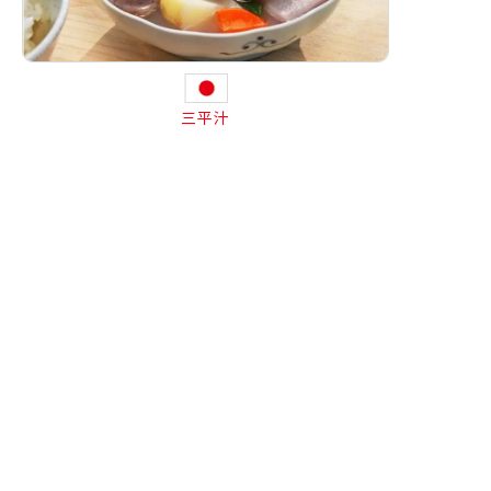
三平汁
［北海道の郷土料理］
北海道の郷土料理。
魚と野菜の旨味が溶け合う素朴な味わいの汁物です。