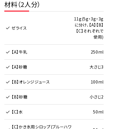
材料（2人分）
11g(5g・3g・3g
に分け、【A】【B】
ゼライス
【C】それぞれで
使用)
【A】牛乳
250ml
【A】砂糖
大さじ3
【B】オレンジジュース
100ml
【B】砂糖
小さじ2
【C】水
50ml
【C】かき氷用シロップ(ブルーハワ