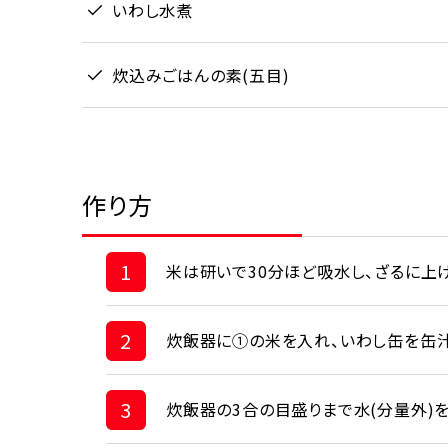
いわし水煮
炊込みごはんの素(五目)
作り方
1
米は研いで30分ほど吸水し、ざるに上
2
炊飯器に①の米を入れ、いわし缶を缶汁
3
炊飯器の3合の目盛りまで水(分量外)を