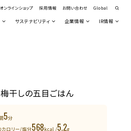
オンラインショップ
採用情報
お問い合わせ
Global
究
サステナビリティ
企業情報
IR情報
と梅干しの五目ごはん
5
間
分
568
5.2
のカロリー/塩分
kcal /
g