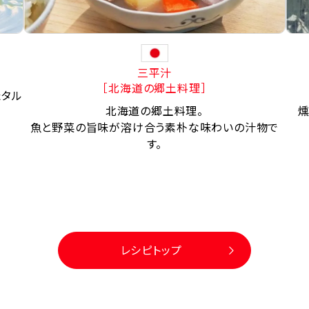
三平汁
［北海道の郷土料理］
たタル
北海道の郷土料理。
燻
魚と野菜の旨味が溶け合う素朴な味わいの汁物で
す。
レシピトップ