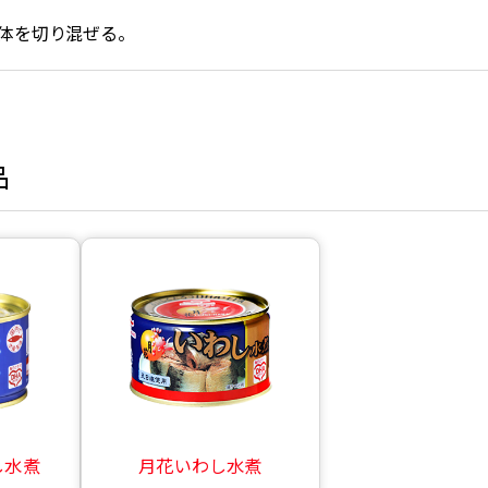
体を切り混ぜる。
品
し水煮
月花いわし水煮