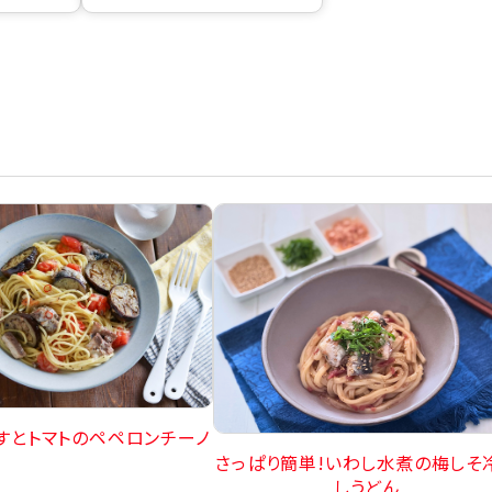
すとトマトのペペロンチーノ
さっぱり簡単!いわし水煮の梅しそ
しうどん