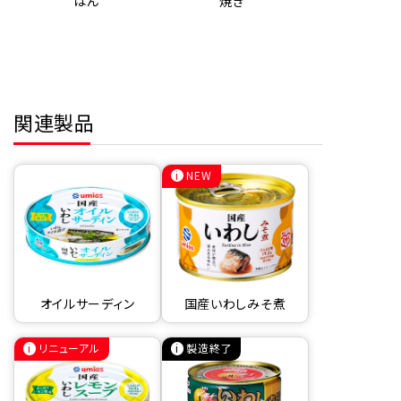
はん
焼き
関連製品
NEW
オイルサーディン
国産いわしみそ煮
リニューアル
製造終了