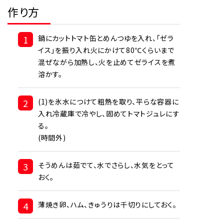
作り方
1
鍋にカットトマト缶とめんつゆを入れ、「ゼラ
イス」を振り入れ火にかけて80℃くらいまで
混ぜながら加熱し、火を止めてゼライスを煮
溶かす。
2
(1)を氷水につけて粗熱を取り、平らな容器に
入れ冷蔵庫で冷やし、固めてトマトジュレにす
る。
(時間外)
3
そうめんは茹でて、水でさらし、水気をとって
おく。
4
薄焼き卵、ハム、きゅうりは千切りにしておく。