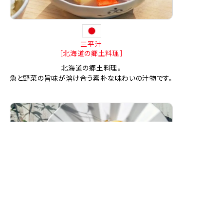
三平汁
［北海道の郷土料理］
北海道の郷土料理。
魚と野菜の旨味が溶け合う素朴な味わいの汁物です。