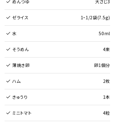
めんつゆ
大さじ3
ゼライス
1・1/2袋(7.5g)
水
50ml
そうめん
4束
薄焼き卵
卵1個分
ハム
2枚
きゅうり
1本
ミニトマト
4粒