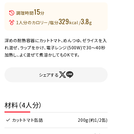
15
調理時間
分
329
3.8
1人分のカロリー/塩分
kcal /
g
深めの耐熱容器にカットトマト、めんつゆ、ゼライスを入
れ混ぜ、ラップをかけ、電子レンジ(500W)で30～40秒
加熱し、よく混ぜて煮溶かしてもOKです。
シェアする
材料（4人分）
カットトマト缶詰
200g(約1/2缶)