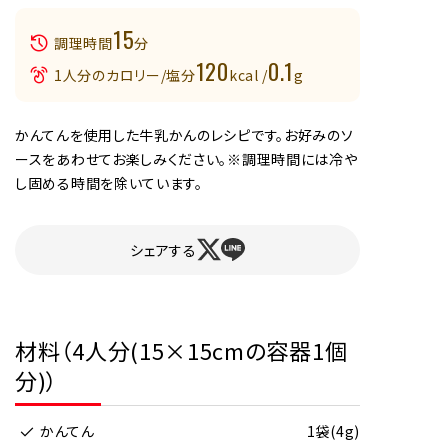
15
調理時間
分
120
0.1
1人分のカロリー/塩分
kcal /
g
かんてんを使用した牛乳かんのレシピです。お好みのソ
ースをあわせてお楽しみください。※調理時間には冷や
し固める時間を除いています。
シェアする
材料（4人分(15×15cmの容器1個
分)）
かんてん
1袋(4g)