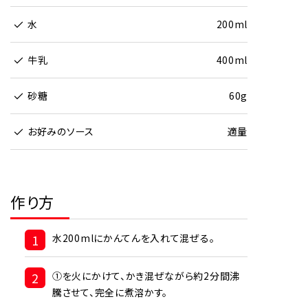
水
200ml
牛乳
400ml
砂糖
60g
お好みのソース
適量
作り方
1
水200mlにかんてんを入れて混ぜる。
2
①を火にかけて、かき混ぜながら約2分間沸
騰させて、完全に煮溶かす。