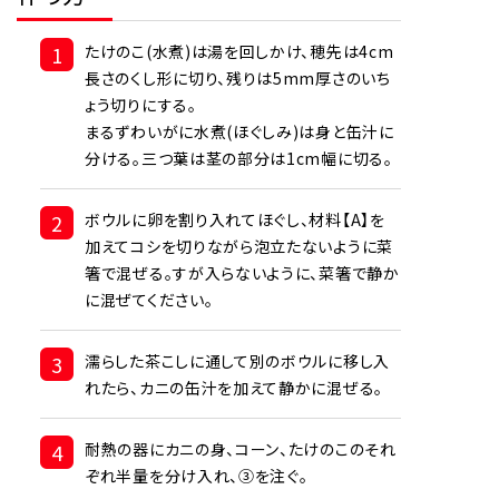
1
たけのこ(水煮)は湯を回しかけ、穂先は4cm
長さのくし形に切り、残りは5mm厚さのいち
ょう切りにする。
まるずわいがに水煮(ほぐしみ)は身と缶汁に
分ける。三つ葉は茎の部分は1cm幅に切る。
2
ボウルに卵を割り入れてほぐし、材料【A】を
加えてコシを切りながら泡立たないように菜
箸で混ぜる。すが入らないように、菜箸で静か
に混ぜてください。
3
濡らした茶こしに通して別のボウルに移し入
れたら、カニの缶汁を加えて静かに混ぜる。
4
耐熱の器にカニの身、コーン、たけのこのそれ
ぞれ半量を分け入れ、③を注ぐ。