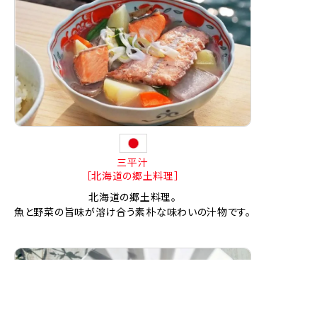
三平汁
［北海道の郷土料理］
北海道の郷土料理。
魚と野菜の旨味が溶け合う素朴な味わいの汁物です。