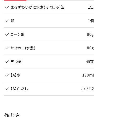
まるずわいがに水煮(ほぐしみ)缶
1缶
卵
1個
コーン缶
80g
たけのこ(水煮)
80g
三つ葉
適宜
【A】水
130ml
【A】白だし
小さじ2
作り方