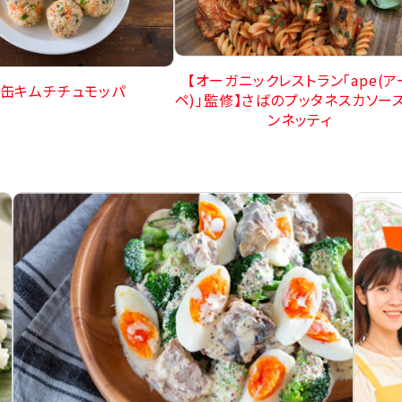
【オーガニックレストラン「ape(ア
缶キムチチュモッパ
ペ)」監修】さばのプッタネスカソース
ンネッティ