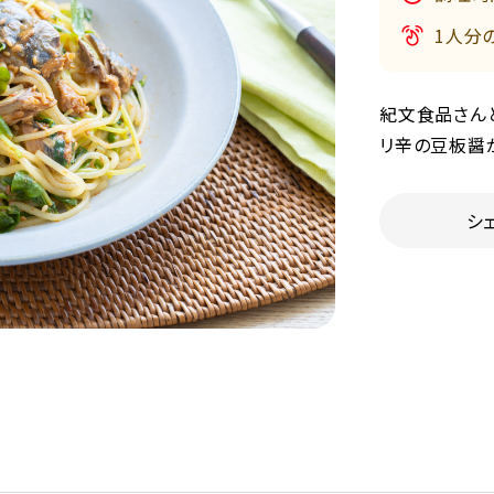
1人分
紀文食品さん
リ辛の豆板醤
シ