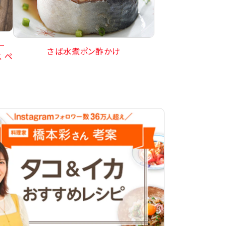
ー
さば水煮ポン酢かけ
 ペ