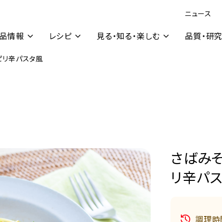
ニュース
品情報
レシピ
見る・知る・楽しむ
品質・研
ピリ辛パスタ風
さばみそ
リ辛パ
調理時