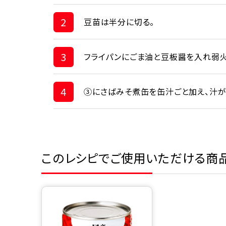
2
豆苗は半分に切る。
3
フライパンにごま油と豆板醤を入れ弱火
4
③にさばみそ煮缶を缶汁ごと加え、汁が
このレシピでご使用いただける商