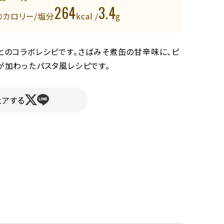
264
3.4
のカロリー/塩分
kcal /
g
とのコラボレシピです。さばみそ煮缶の甘辛味に、ピ
が加わったパスタ風レシピです。
ェアする