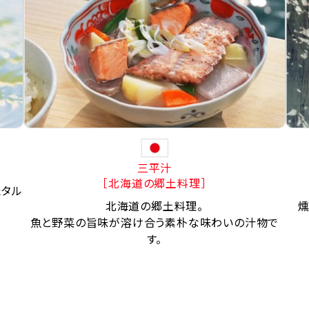
三平汁
［北海道の郷土料理］
たタル
北海道の郷土料理。
燻
魚と野菜の旨味が溶け合う素朴な味わいの汁物で
す。