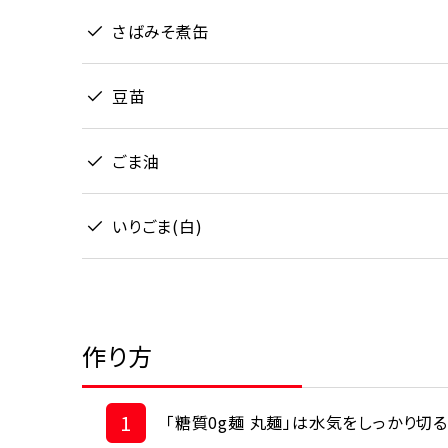
さばみそ煮缶
豆苗
ごま油
いりごま(白)
作り方
1
「糖質0g麺 丸麺」は水気をしっかり切る