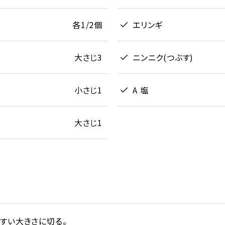
各1/2個
エリンギ
大さじ3
ニンニク(つぶす)
小さじ1
A 塩
大さじ1
すい大きさに切る。