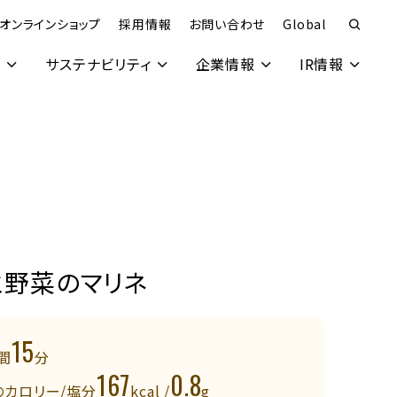
オンラインショップ
採用情報
お問い合わせ
Global
究
サステナビリティ
企業情報
IR情報
と野菜のマリネ
15
間
分
167
0.8
のカロリー/塩分
kcal /
g