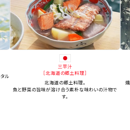
三平汁
［北海道の郷土料理］
たタル
北海道の郷土料理。
燻
魚と野菜の旨味が溶け合う素朴な味わいの汁物で
す。