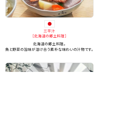
三平汁
［北海道の郷土料理］
北海道の郷土料理。
魚と野菜の旨味が溶け合う素朴な味わいの汁物です。