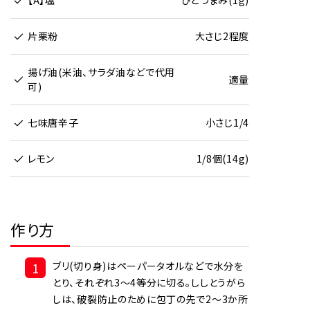
【A】塩
ひとつまみ(1g)
片栗粉
大さじ2程度
揚げ油(米油、サラダ油などで代用
適量
可)
七味唐辛子
小さじ1/4
レモン
1/8個(14g)
作り方
1
ブリ(切り身)はペーパータオルなどで水分を
とり、それぞれ3～4等分に切る。ししとうがら
しは、破裂防止のために包丁の先で2～3か所