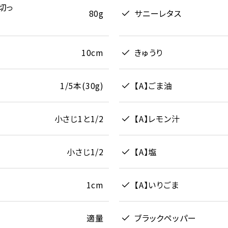
切っ
80g
サニーレタス
10cm
きゅうり
1/5本(30g)
【A】ごま油
小さじ1と1/2
【A】レモン汁
小さじ1/2
【A】塩
1cm
【A】いりごま
適量
ブラックペッパー