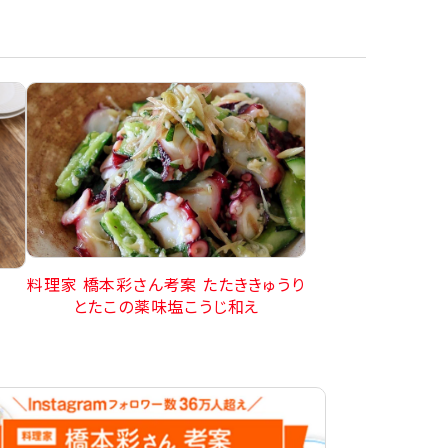
料理家 橋本彩さん考案 たたききゅうり
とたこの薬味塩こうじ和え