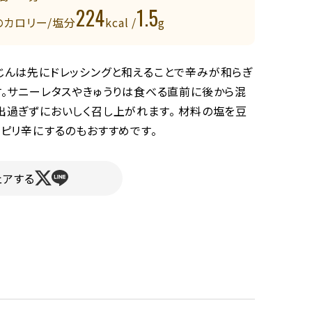
224
1.5
のカロリー/塩分
kcal /
g
じんは先にドレッシングと和えることで辛みが和らぎ
す。サニーレタスやきゅうりは食べる直前に後から混
出過ぎずにおいしく召し上がれます。 材料の塩を豆
、ピリ辛にするのもおすすめです。
ェアする