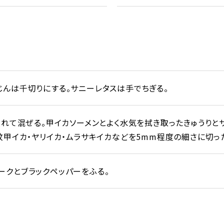
じんは千切りにする。サニーレタスは手でちぎる。
入れて混ぜる。甲イカソーメンとよく水気を拭き取ったきゅうりと
紋甲イカ・ヤリイカ・ムラサキイカなどを5mm程度の細さに切っ
ークとブラックペッパーをふる。