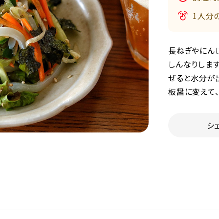
1人分
長ねぎやにん
しんなりしま
ぜると水分が
板醤に変えて
シ