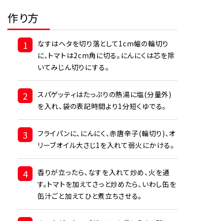
作り方
1
なすはヘタを切り落として1cm幅の輪切り
に、トマトは2cm角に切る。にんにくは芯を除
いてみじん切りにする。
2
スパゲッティはたっぷりの熱湯に塩(分量外)
を入れ、袋の表記時間より1分短くゆでる。
3
フライパンに、にんにく、赤唐辛子(輪切り)、オ
リーブオイル大さじ1を入れて弱火にかける。
4
香りが立ったら、なすを入れて炒め、火を通
す。トマトを加えてさっと炒めたら、いわし缶を
缶汁ごと加えてひと煮立ちさせる。