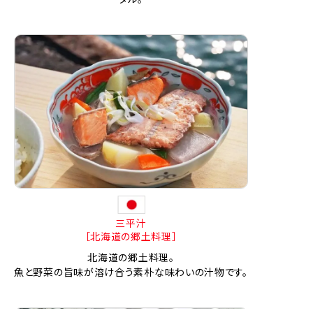
三平汁
［北海道の郷土料理］
北海道の郷土料理。
魚と野菜の旨味が溶け合う素朴な味わいの汁物です。