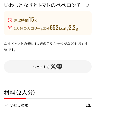
いわしとなすとトマトのペペロンチーノ
15
調理時間
分
652
2.2
1人分のカロリー/塩分
kcal /
g
なすとトマトの他にも、きのこやキャベツなどもおすす
めです。
シェアする
材料（2人分）
いわし水煮
1缶