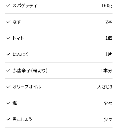
スパゲッティ
160g
なす
2本
トマト
1個
にんにく
1片
赤唐辛子(輪切り)
1本分
オリーブオイル
大さじ3
塩
少々
黒こしょう
少々