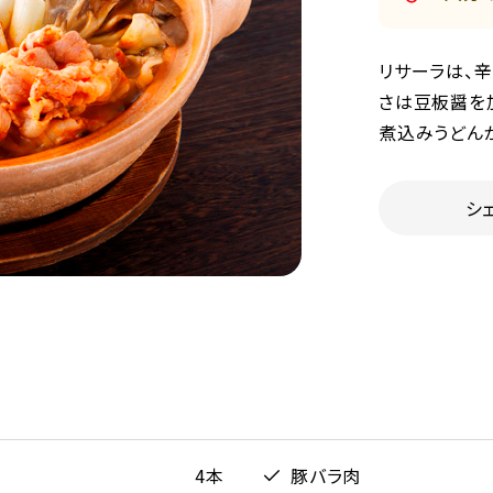
リサーラは、辛
さは豆板醤を
煮込みうどん
シ
4本
豚バラ肉