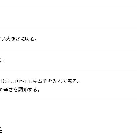
い大きさに切る。
。
付けし、①〜③、キムチを入れて煮る。
て辛さを調節する。
品