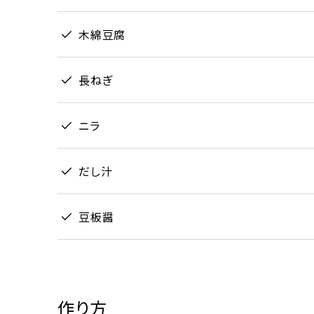
木綿豆腐
長ねぎ
ニラ
だし汁
豆板醤
作り方