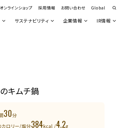
オンラインショップ
採用情報
お問い合わせ
Global
究
サステナビリティ
企業情報
IR情報
ラのキムチ鍋
30
間
分
384
4.2
のカロリー/塩分
kcal /
g