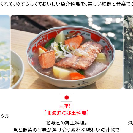
くれる、めずらしくておいしい魚介料理を、美しい映像と音楽で
三平汁
［北海道の郷土料理］
たタル
北海道の郷土料理。
燻
魚と野菜の旨味が溶け合う素朴な味わいの汁物で