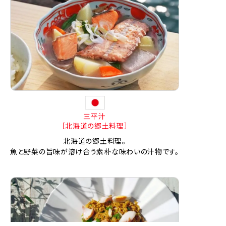
三平汁
［北海道の郷土料理］
北海道の郷土料理。
魚と野菜の旨味が溶け合う素朴な味わいの汁物です。