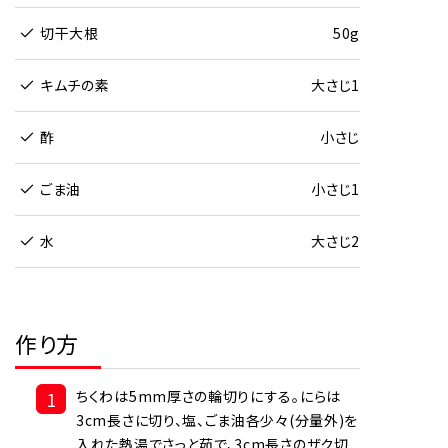
切干大根
50g
キムチの素
大さじ1
酢
小さじ
ごま油
小さじ1
水
大さじ2
作り方
1
ちくわは5mm厚さの輪切りにする。にらは
3cm長さに切り、塩、ごま油各少々(分量外)を
入れた熱湯でさっと茹で、3cm長さのザク切