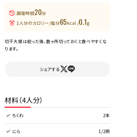
20
調理時間
分
65
0.1
1人分のカロリー/塩分
kcal /
g
切干大根は絞った後、数ヶ所切っておくと食べやすくな
ります。
シェアする
材料（4人分）
ちくわ
2本
にら
1/2把