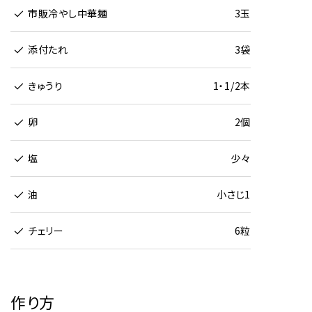
市販冷やし中華麺
3玉
添付たれ
3袋
きゅうり
1・1/2本
卵
2個
塩
少々
油
小さじ1
チェリー
6粒
作り方