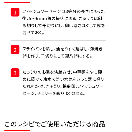
1
フィッシュソーセージは3等分の長さに切った
後、5～6mm角の棒状に切る。きゅうりは斜
め切りして千切りにし、卵は溶きほぐして塩を
混ぜておく。
2
フライパンを熱し、油をうすく延ばし、薄焼き
卵を作り、千切りにして錦糸卵にする。
3
たっぷりのお湯を沸騰させ、中華麺を少し硬
めに茹でて冷水で洗い水気をきって器に盛り
たれをかけ、きゅうり、錦糸卵、フィッシュソー
セージ、チェリーを彩りよくのせる。
このレシピでご使用いただける商品