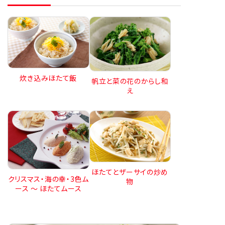
炊き込みほたて飯
帆立と菜の花のからし和
え
ほたてとザーサイの炒め
クリスマス・海の幸・3色ム
物
ース ～ ほたてムース