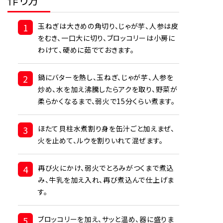
1
玉ねぎは大きめの角切り、じゃが芋、人参は皮
をむき、一口大に切り、ブロッコリーは小房に
わけて、硬めに茹でておきます。
2
鍋にバターを熱し、玉ねぎ、じゃが芋、人参を
炒め、水を加え沸騰したらアクを取り、野菜が
柔らかくなるまで、弱火で15分くらい煮ます。
3
ほたて貝柱水煮割り身を缶汁ごと加えまぜ、
火を止めて、ルウを割りいれて混ぜます。
4
再び火にかけ、弱火でとろみがつくまで煮込
み、牛乳を加え入れ、再び煮込んで仕上げま
す。
5
ブロッコリーを加え、サッと温め、器に盛りま