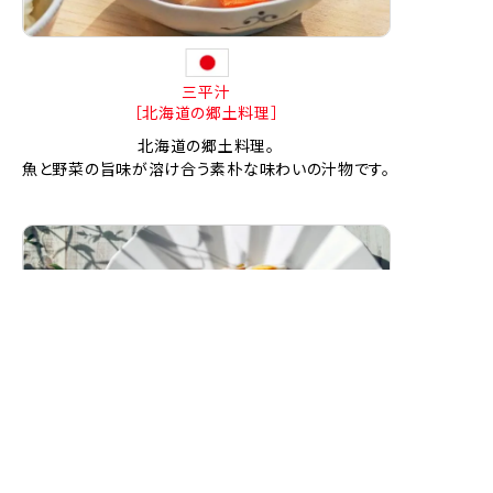
三平汁
［北海道の郷土料理］
北海道の郷土料理。
魚と野菜の旨味が溶け合う素朴な味わいの汁物です。