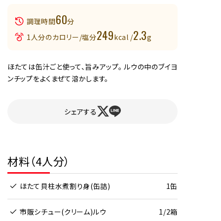
60
調理時間
分
249
2.3
1人分のカロリー/塩分
kcal /
g
ほたては缶汁ごと使って、旨みアップ。 ルウの中のブイヨ
ンチップをよくまぜて溶かします。
シェアする
材料（4人分）
ほたて貝柱水煮割り身(缶詰)
1缶
市販シチュー(クリーム)ルウ
1/2箱