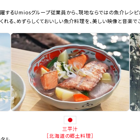
躍するUmiosグループ従業員から、現地ならではの魚介レシピ
くれる、めずらしくておいしい魚介料理を、美しい映像と音楽で
三平汁
［北海道の郷土料理］
たタル