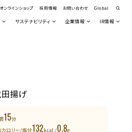
オンラインショップ
採用情報
お問い合わせ
Global
究
サステナビリティ
企業情報
IR情報
竜田揚げ
15
間
分
132
0.8
のカロリー/塩分
kcal /
g