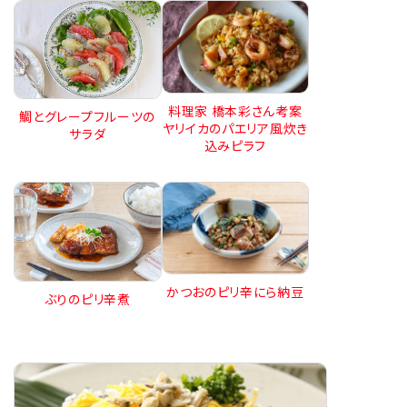
料理家 橋本彩さん考案
鯛とグレープフルーツの
ヤリイカのパエリア風炊き
サラダ
込みピラフ
かつおのピリ辛にら納豆
ぶりのピリ辛煮