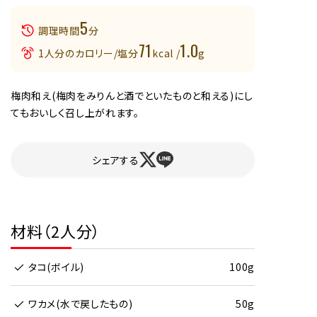
5
調理時間
分
71
1.0
1人分のカロリー/塩分
kcal /
g
梅肉和え(梅肉をみりんと酒でといたものと和える)にし
てもおいしく召し上がれます。
シェアする
材料（2人分）
タコ(ボイル)
100g
ワカメ(水で戻したもの)
50g