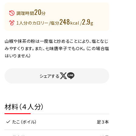
20
調理時間
分
248
2.9
1人分のカロリー/塩分
kcal /
g
山椒や抹茶の粉は一度塩と炒めることにより、塩となじ
みやすくります。また、七味唐辛子でもＯＫ。（この場合塩
はいりません）
シェアする
材料（４人分）
たこ（ボイル）
足３本