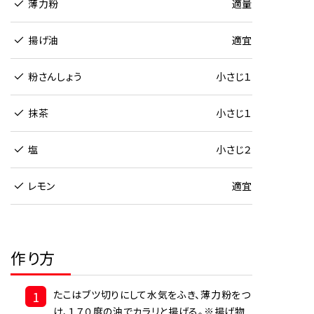
薄力粉
適量
揚げ油
適宜
粉さんしょう
小さじ１
抹茶
小さじ１
塩
小さじ２
レモン
適宜
作り方
1
たこはブツ切りにして水気をふき、薄力粉をつ
け、１７０度の油でカラリと揚げる。※揚げ物