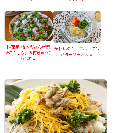
料理家 橋本彩さん考案
かれいのムニエル レモン
たことしらすの梅きゅうち
バターソース添え
らし寿司