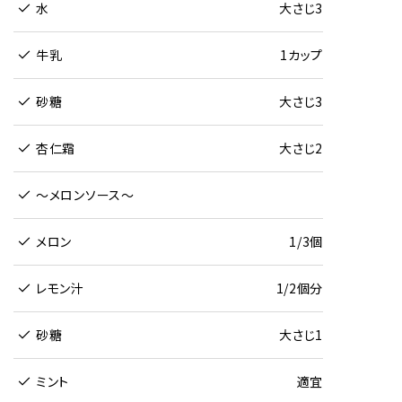
水
大さじ3
牛乳
1カップ
砂糖
大さじ3
杏仁霜
大さじ2
～メロンソース～
メロン
1/3個
レモン汁
1/2個分
砂糖
大さじ1
ミント
適宜