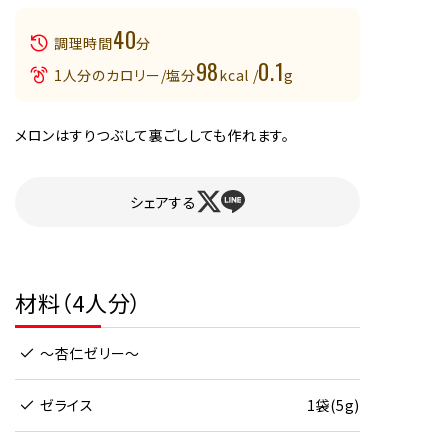
40
調理時間
分
98
0.1
1人分のカロリー/塩分
kcal /
g
メロンはすりつぶして裏ごししても作れます。
シェアする
材料（4人分）
～杏仁ゼリー～
ゼライス
1袋(5g)