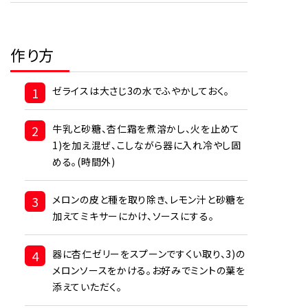
作り方
1
ゼライスは大さじ3の水でふやかしておく。
2
牛乳と砂糖、杏仁霜を煮溶かし、火を止めて
1)を加え混ぜ、こしながら器に入れ冷やし固
める。(時間外)
3
メロンの皮と種を取り除き、レモン汁と砂糖を
加えてミキサーにかけ、ソースにする。
4
器に杏仁ゼリーをスプーンですくい取り、3)の
メロンソースをかける。お好みでミントの葉を
添えていただく。