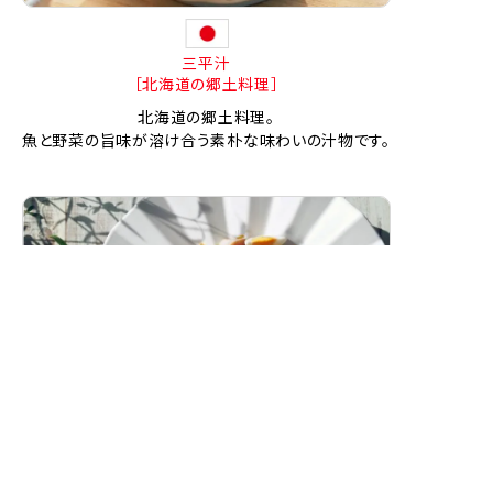
三平汁
［北海道の郷土料理］
北海道の郷土料理。
魚と野菜の旨味が溶け合う素朴な味わいの汁物です。