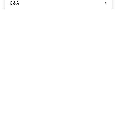
Q&A
お役立ち情報
お客様の声をいかしました
お問い合わせ
消費者志向自主宣言
品質への取り組み
見る・知る・楽しむ
商品情報