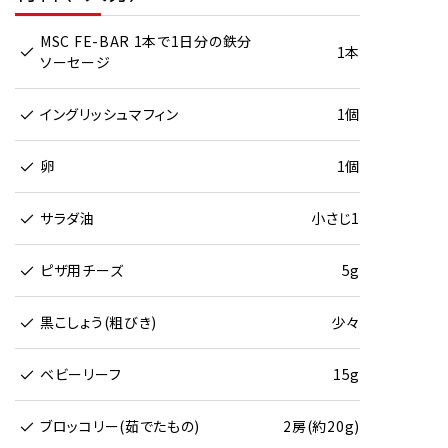
MSC FE-BAR 1本で1日分の鉄分
1本
ソーセージ
イングリッシュマフィン
1個
卵
1個
サラダ油
小さじ1
ピザ用チーズ
5g
黒こしょう(粗びき)
少々
ベビーリーフ
15g
ブロッコリー(茹でたもの)
2房(約20g)