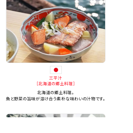
三平汁
［北海道の郷土料理］
北海道の郷土料理。
魚と野菜の旨味が溶け合う素朴な味わいの汁物です。