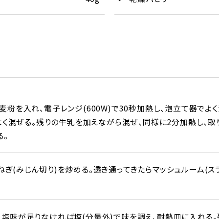
麦粉を入れ、電子レンジ(600W)で30秒加熱し、泡立て器で
てよく混ぜる。残りの牛乳を加えながら混ぜ、同様に2分加熱し、取
る。
ぎ(みじん切り)を炒める。透き通ってきたらマッシュルーム(スラ
、塩味が足りなければ塩(分量外)で味を調え、耐熱皿に入れる。