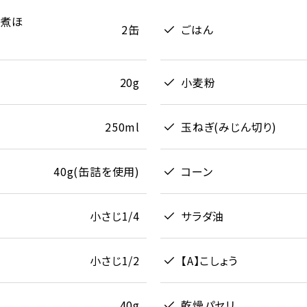
水煮ほ
2缶
ごはん
20g
小麦粉
250ml
玉ねぎ(みじん切り)
40g(缶詰を使用)
コーン
小さじ1/4
サラダ油
小さじ1/2
【A】こしょう
40g
乾燥パセリ