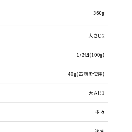
360g
大さじ2
1/2個(100g)
40g(缶詰を使用)
大さじ1
少々
適宜