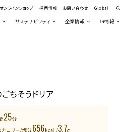
オンラインショップ
採用情報
お問い合わせ
Global
究
サステナビリティ
企業情報
IR情報
ごちそうドリア
25
間
分
656
3.7
のカロリー/塩分
kcal /
g