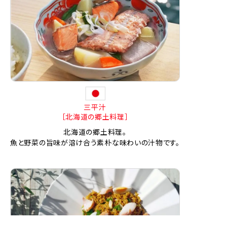
三平汁
［北海道の郷土料理］
北海道の郷土料理。
魚と野菜の旨味が溶け合う素朴な味わいの汁物です。