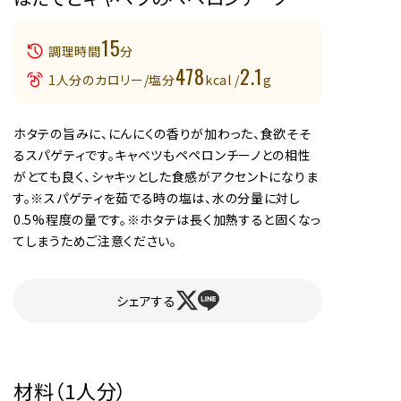
15
調理時間
分
478
2.1
1人分のカロリー/塩分
kcal /
g
ホタテの旨みに、にんにくの香りが加わった、食欲そそ
るスパゲティです。キャベツもペペロンチーノとの相性
がとても良く、シャキッとした食感がアクセントになりま
す。※スパゲティを茹でる時の塩は、水の分量に対し
0.5%程度の量です。※ホタテは長く加熱すると固くなっ
てしまうためご注意ください。
シェアする
材料（1人分）