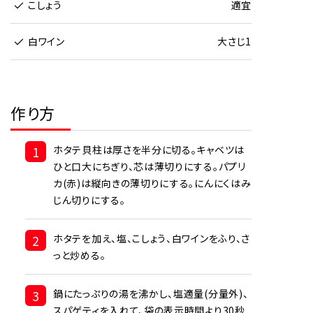
こしょう
適宜
白ワイン
大さじ1
作り方
1
ホタテ貝柱は厚さを半分に切る。キャベツは
ひと口大にちぎり、芯は薄切りにする。パプリ
カ(赤)は縦向きの薄切りにする。にんにくはみ
じん切りにする。
2
ホタテを加え、塩、こしょう、白ワインをふり、さ
っと炒める。
3
鍋にたっぷりの湯を沸かし、塩適量(分量外)、
スパゲティを入れて、袋の表示時間より30秒