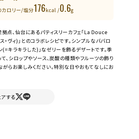
176
0.6
のカロリー/塩分
kcal /
g
拠点、仙台にあるパティスリーカフェ「La Douce
ドゥース・ヴィ)」とのコラボレシピです。シンプルなババロ
ン(=キラキラした)」なゼリーを飾るデザートです。季
って、シロップやソース、炭酸の種類やフルーツの飾り
ながらお楽しみください。特別な日やおもてなしにお
ェアする