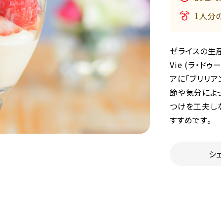
1人分
ゼライスの生産
Vie (ラ・
アに「ブリリア
節や気分によ
つけを工夫し
すすめです。
シ