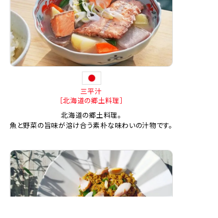
三平汁
［北海道の郷土料理］
北海道の郷土料理。
魚と野菜の旨味が溶け合う素朴な味わいの汁物です。