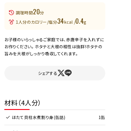
20
調理時間
分
34
0.4
1人分のカロリー/塩分
kcal /
g
お子様のいらっしゃるご家庭では、赤唐辛子を入れずに
お作りください。 ホタテと大根の相性は抜群!ホタテの
旨みを大根がしっかり吸収してくれます。
シェアする
材料（4人分）
ほたて貝柱水煮割り身(缶詰)
1缶