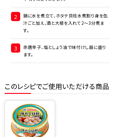
2
鍋に水を煮立て、ホタテ貝柱水煮割り身を缶
汁ごと加え、酒と大根を入れて2～3分煮ま
す。
3
赤唐辛子、塩としょう油で味付けし器に盛り
ます。
このレシピでご使用いただける商品