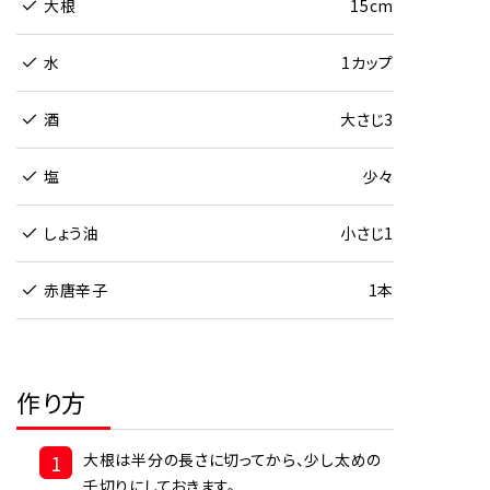
大根
15cm
水
1カップ
酒
大さじ3
塩
少々
しょう油
小さじ1
赤唐辛子
1本
作り方
1
大根は半分の長さに切ってから、少し太めの
千切りにしておきます。