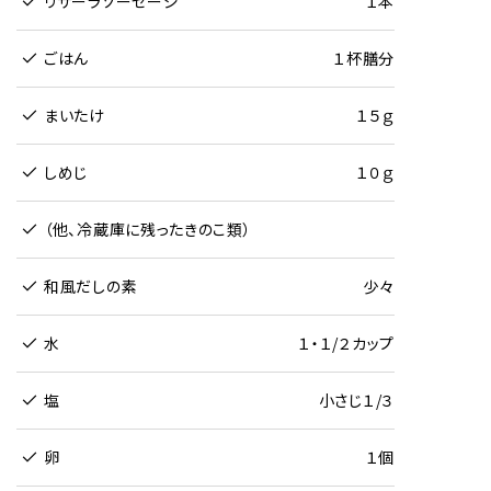
リサーラソーセージ
１本
ごはん
１杯膳分
まいたけ
１５ｇ
しめじ
１０ｇ
（他、冷蔵庫に残ったきのこ類）
和風だしの素
少々
水
１・１/２カップ
塩
小さじ１/３
卵
１個