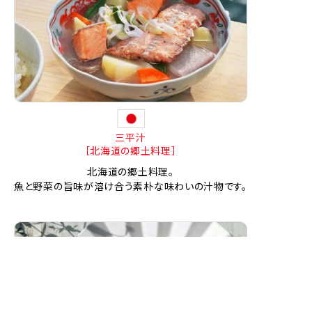
三平汁
［北海道の郷土料理］
北海道の郷土料理。
魚と野菜の旨味が溶け合う素朴な味わいの汁物です。