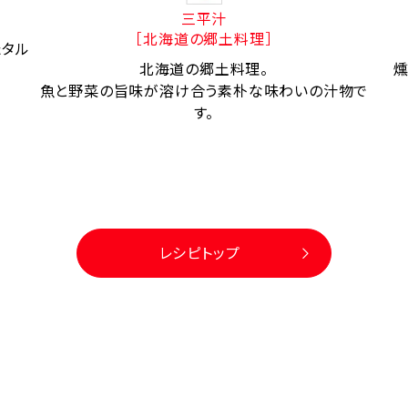
三平汁
［北海道の郷土料理］
たタル
北海道の郷土料理。
燻
魚と野菜の旨味が溶け合う素朴な味わいの汁物で
す。
レシピトップ