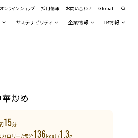
オンラインショップ
採用情報
お問い合わせ
Global
究
サステナビリティ
企業情報
IR情報
中華炒め
15
間
分
136
1.3
のカロリー/塩分
kcal /
g