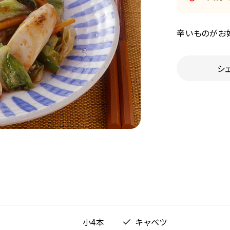
辛いものがお
シ
小4本
キャベツ