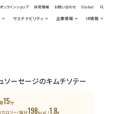
オンラインショップ
採用情報
お問い合わせ
Global
究
サステナビリティ
企業情報
IR情報
シュソーセージのキムチソテー
15
間
分
198
1.8
のカロリー/塩分
kcal /
g