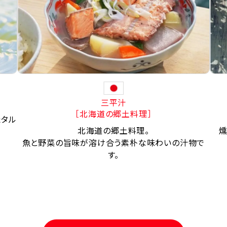
三平汁
［北海道の郷土料理］
たタル
北海道の郷土料理。
燻
魚と野菜の旨味が溶け合う素朴な味わいの汁物で
す。