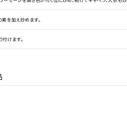
ュソーセージを焼き色が付く位に炒め、続けてキャベツ、人参も炒
の素を加え炒めます。
り付けます。
品