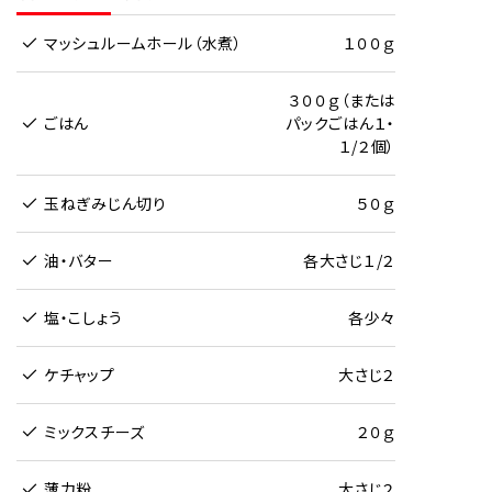
マッシュルームホール（水煮）
１００ｇ
３００ｇ（または
ごはん
パックごはん１・
１/２個）
玉ねぎみじん切り
５０ｇ
油・バター
各大さじ１/２
塩・こしょう
各少々
ケチャップ
大さじ２
ミックスチーズ
２０ｇ
薄力粉
大さじ２