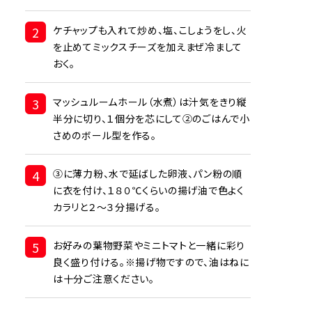
2
ケチャップも入れて炒め、塩、こしょうをし、火
を止めてミックスチーズを加えまぜ冷まして
おく。
3
マッシュルームホール（水煮）は汁気をきり縦
半分に切り、１個分を芯にして②のごはんで小
さめのボール型を作る。
4
③に薄力粉、水で延ばした卵液、パン粉の順
に衣を付け、１８０℃くらいの揚げ油で色よく
カラリと２～３分揚げる。
5
お好みの葉物野菜やミニトマトと一緒に彩り
良く盛り付ける。※揚げ物ですので、油はねに
は十分ご注意ください。