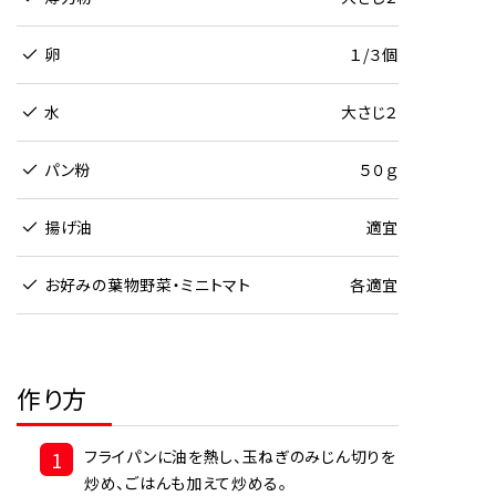
卵
１/３個
水
大さじ２
パン粉
５０ｇ
揚げ油
適宜
お好みの葉物野菜・ミニトマト
各適宜
作り方
1
フライパンに油を熱し、玉ねぎのみじん切りを
炒め、ごはんも加えて炒める。