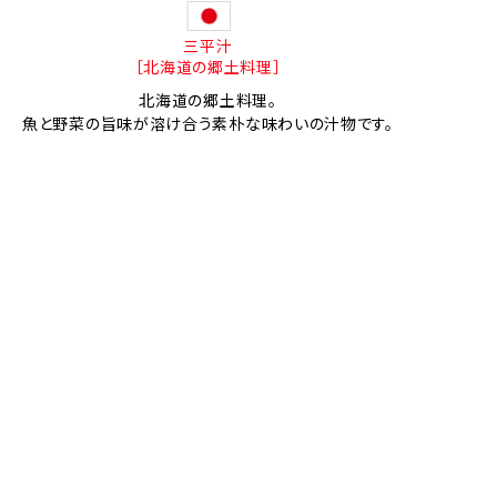
三平汁
［北海道の郷土料理］
北海道の郷土料理。
魚と野菜の旨味が溶け合う素朴な味わいの汁物です。
スモークホワイトワレフーのカレーピラフ