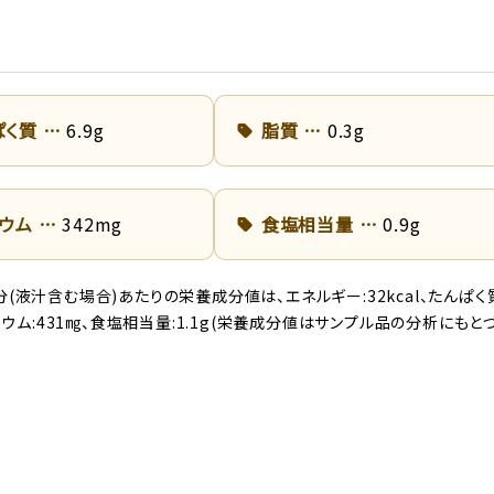
ぱく質
6.9g
脂質
0.3g
リウム
342mg
食塩相当量
0.9g
(液汁含む場合)あたりの栄養成分値は、エネルギー:32kcal、たんぱく質:
ナトリウム:431㎎、食塩相当量:1.1g(栄養成分値はサンプル品の分析にもと