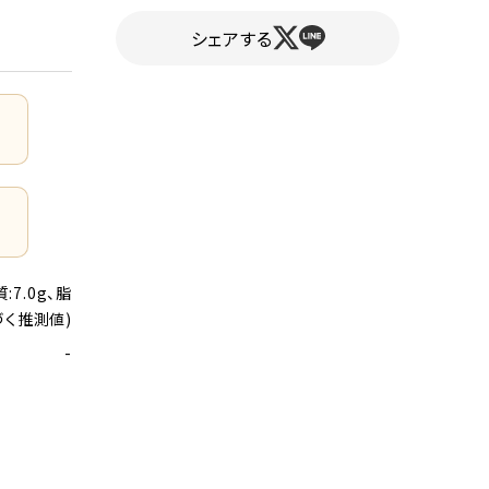
シェアする
7.0g、脂
づく推測値)
-