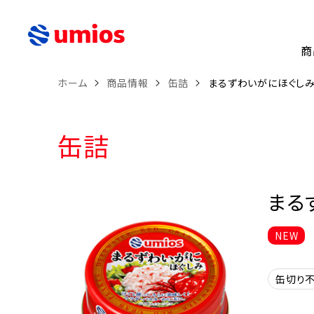
商
ホーム
商品情報
缶詰
まるずわいがにほぐし
缶詰
まる
NEW
缶切り