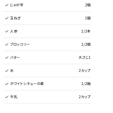
じゃが芋
2個
玉ねぎ
1個
人参
1/2本
ブロッコリー
1/2個
バター
大さじ1
水
2カップ
ホワイトシチューの素
1/2箱
牛乳
2カップ