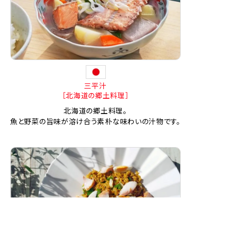
三平汁
［北海道の郷土料理］
北海道の郷土料理。
魚と野菜の旨味が溶け合う素朴な味わいの汁物です。