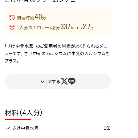
40
調理時間
分
337
2.7
1人分のカロリー/塩分
kcal /
g
「さけ中骨水煮」のご愛用者の皆様がよく作られるメニ
ューです。 さけ中骨のカルシウムに牛乳のカルシウムも
プラス。
シェアする
材料（4人分）
さけ中骨水煮
1缶